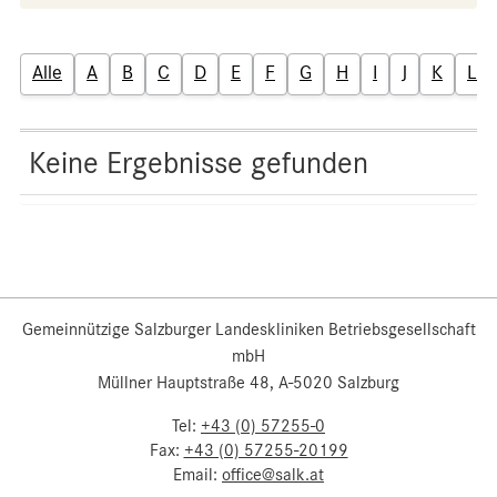
Alle
A
B
C
D
E
F
G
H
I
J
K
L
Keine Ergebnisse gefunden
Gemeinnützige Salzburger Landeskliniken Betriebsgesellschaft
mbH
Müllner Hauptstraße 48, A-5020 Salzburg
Tel:
+43 (0) 57255-0
Fax:
+43 (0) 57255-20199
Email:
office@salk.at