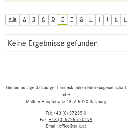
Alle
A
B
C
D
E
F
G
H
I
J
K
L
Keine Ergebnisse gefunden
Gemeinnützige Salzburger Landeskliniken Betriebsgesellschaft
mbH
Müllner Hauptstraße 48, A-5020 Salzburg
Tel:
+43 (0) 57255-0
Fax:
+43 (0) 57255-20199
Email:
office@salk.at