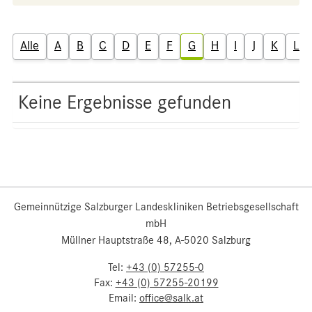
Alle
A
B
C
D
E
F
G
H
I
J
K
L
Keine Ergebnisse gefunden
Gemeinnützige Salzburger Landeskliniken Betriebsgesellschaft
mbH
Müllner Hauptstraße 48, A-5020 Salzburg
Tel:
+43 (0) 57255-0
Fax:
+43 (0) 57255-20199
Email:
office@salk.at