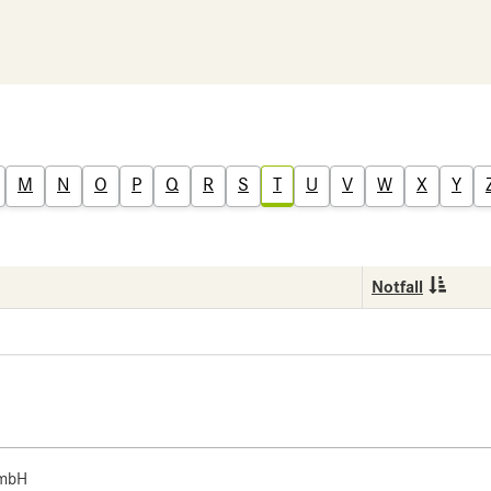
M
N
O
P
Q
R
S
T
U
V
W
X
Y
Notfall
 mbH