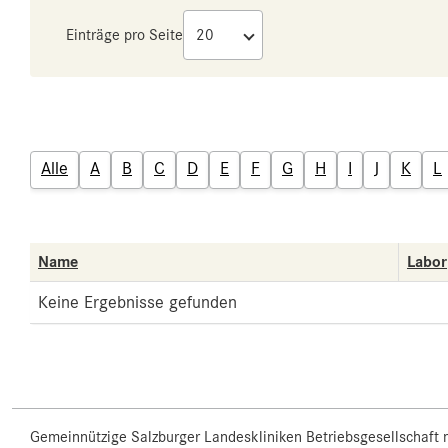
Einträge pro Seite
Alle
A
B
C
D
E
F
G
H
I
J
K
L
Name
Labor
Keine Ergebnisse gefunden
Gemeinnützige Salzburger Landeskliniken Betriebsgesellschaft