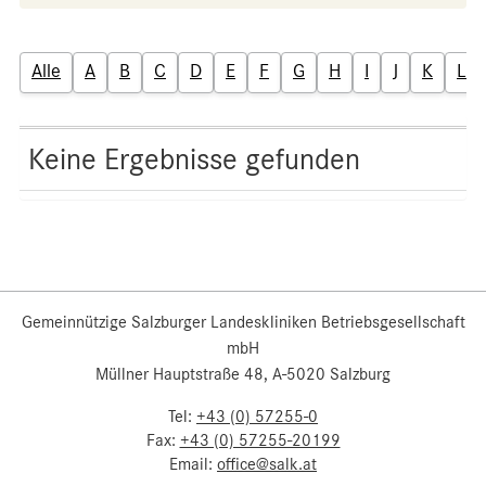
Alle
A
B
C
D
E
F
G
H
I
J
K
L
Keine Ergebnisse gefunden
Gemeinnützige Salzburger Landeskliniken Betriebsgesellschaft
mbH
Müllner Hauptstraße 48, A-5020 Salzburg
Tel:
+43 (0) 57255-0
Fax:
+43 (0) 57255-20199
Email:
office@salk.at