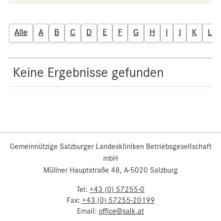
Alle
A
B
C
D
E
F
G
H
I
J
K
L
Keine Ergebnisse gefunden
Gemeinnützige Salzburger Landeskliniken Betriebsgesellschaft
mbH
Müllner Hauptstraße 48, A-5020 Salzburg
Tel:
+43 (0) 57255-0
Fax:
+43 (0) 57255-20199
Email:
office@salk.at