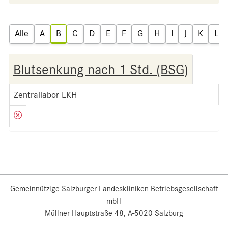
Alle
A
B
C
D
E
F
G
H
I
J
K
L
Blutsenkung nach 1 Std. (BSG)
Zentrallabor LKH
Gemeinnützige Salzburger Landeskliniken Betriebsgesellschaft
mbH
Müllner Hauptstraße 48, A-5020 Salzburg