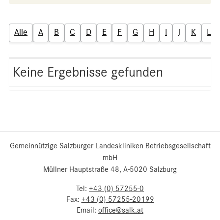
Alle
A
B
C
D
E
F
G
H
I
J
K
L
Keine Ergebnisse gefunden
Gemeinnützige Salzburger Landeskliniken Betriebsgesellschaft
mbH
Müllner Hauptstraße 48, A-5020 Salzburg
Tel:
+43 (0) 57255-0
Fax:
+43 (0) 57255-20199
Email:
office@salk.at