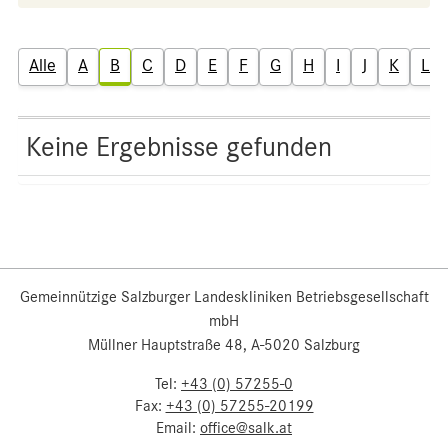
Alle
A
B
C
D
E
F
G
H
I
J
K
L
Keine Ergebnisse gefunden
Gemeinnützige Salzburger Landeskliniken Betriebsgesellschaft
mbH
Müllner Hauptstraße 48, A-5020 Salzburg
Tel:
+43 (0) 57255-0
Fax:
+43 (0) 57255-20199
Email:
office@salk.at