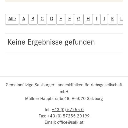
Alle
A
B
C
D
E
F
G
H
I
J
K
L
Keine Ergebnisse gefunden
Gemeinnützige Salzburger Landeskliniken Betriebsgesellschaft
mbH
Müllner Hauptstraße 48, A-5020 Salzburg
Tel:
+43 (0) 57255-0
Fax:
+43 (0) 57255-20199
Email:
office@salk.at