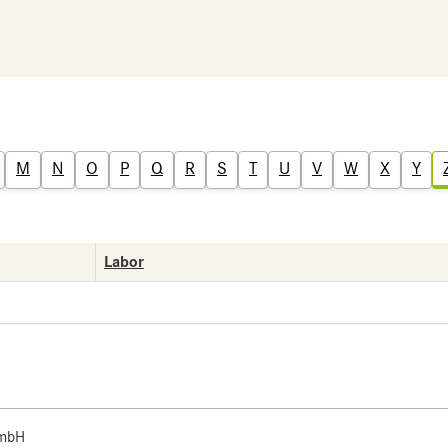
M
N
O
P
Q
R
S
T
U
V
W
X
Y
Labor
 mbH