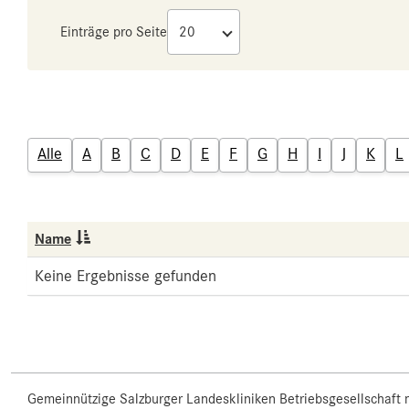
Einträge pro Seite
Alle
A
B
C
D
E
F
G
H
I
J
K
L
Name
Keine Ergebnisse gefunden
Gemeinnützige Salzburger Landeskliniken Betriebsgesellschaft