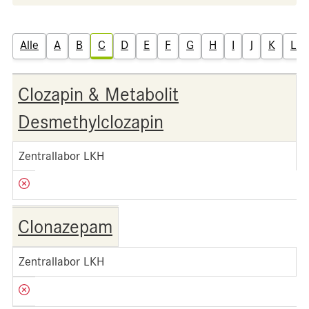
Alle
A
B
C
D
E
F
G
H
I
J
K
L
Clozapin & Metabolit
Desmethylclozapin
Zentrallabor LKH
Clonazepam
Zentrallabor LKH