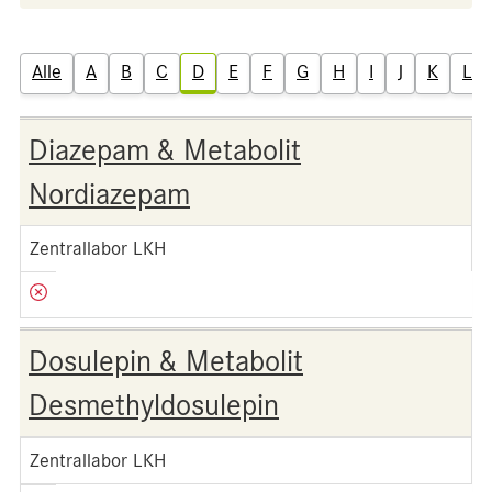
Alle
A
B
C
D
E
F
G
H
I
J
K
L
Diazepam & Metabolit
Nordiazepam
Zentrallabor LKH
Dosulepin & Metabolit
Desmethyldosulepin
Zentrallabor LKH