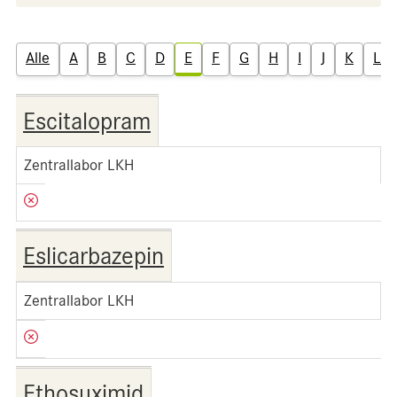
Alle
A
B
C
D
E
F
G
H
I
J
K
L
Escitalopram
Zentrallabor LKH
Eslicarbazepin
Zentrallabor LKH
Ethosuximid