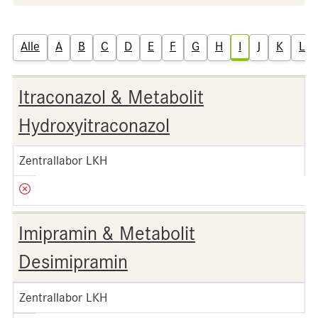
Alle
A
B
C
D
E
F
G
H
I
J
K
L
Itraconazol & Metabolit
Hydroxyitraconazol
Zentrallabor LKH
Imipramin & Metabolit
Desimipramin
Zentrallabor LKH