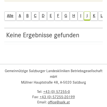
Alle
A
B
C
D
E
F
G
H
I
J
K
L
Keine Ergebnisse gefunden
Gemeinnützige Salzburger Landeskliniken Betriebsgesellschaft
mbH
Müllner Hauptstraße 48, A-5020 Salzburg
Tel:
+43 (0) 57255-0
Fax:
+43 (0) 57255-20199
Email:
office@salk.at