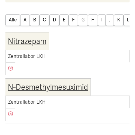
Alle
A
B
C
D
E
F
G
H
I
J
K
L
Nitrazepam
Zentrallabor LKH
N-Desmethylmesuximid
Zentrallabor LKH