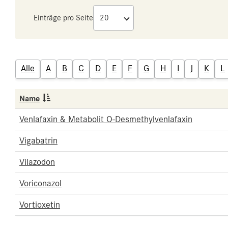
Einträge pro Seite
Alle
A
B
C
D
E
F
G
H
I
J
K
L
Name
Venlafaxin & Metabolit O-Desmethylvenlafaxin
Vigabatrin
Vilazodon
Voriconazol
Vortioxetin