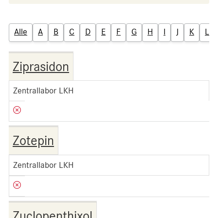
Alle
A
B
C
D
E
F
G
H
I
J
K
L
Ziprasidon
Zentrallabor LKH
Zotepin
Zentrallabor LKH
Zuclopenthixol