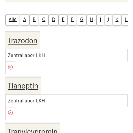
Alle
A
B
C
D
E
F
G
H
I
J
K
L
Trazodon
Zentrallabor LKH
Tianeptin
Zentrallabor LKH
Tranylcypromin