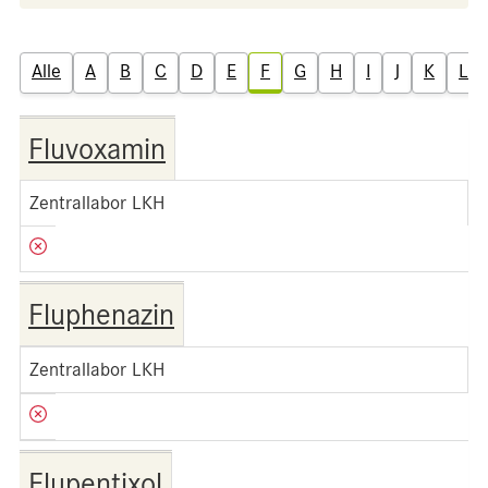
Alle
A
B
C
D
E
F
G
H
I
J
K
L
Fluvoxamin
Zentrallabor LKH
Fluphenazin
Zentrallabor LKH
Flupentixol