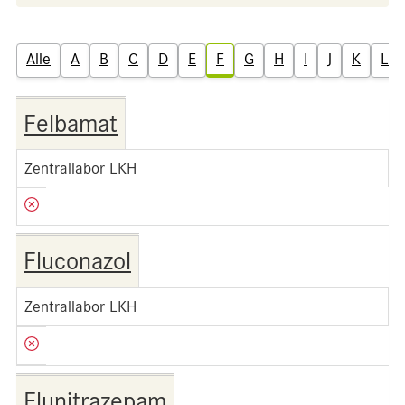
Alle
A
B
C
D
E
F
G
H
I
J
K
L
Felbamat
Zentrallabor LKH
Fluconazol
Zentrallabor LKH
Flunitrazepam