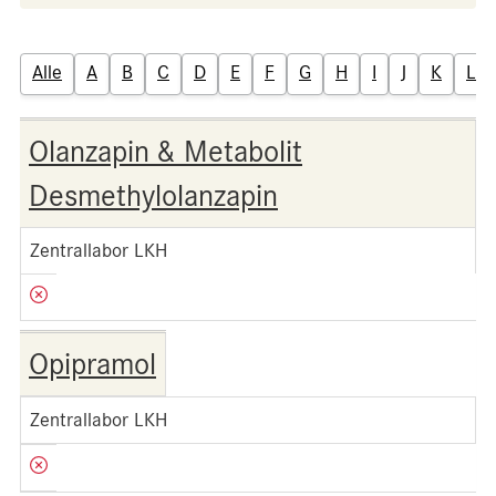
Alle
A
B
C
D
E
F
G
H
I
J
K
L
Olanzapin & Metabolit
Desmethylolanzapin
Zentrallabor LKH
Opipramol
Zentrallabor LKH