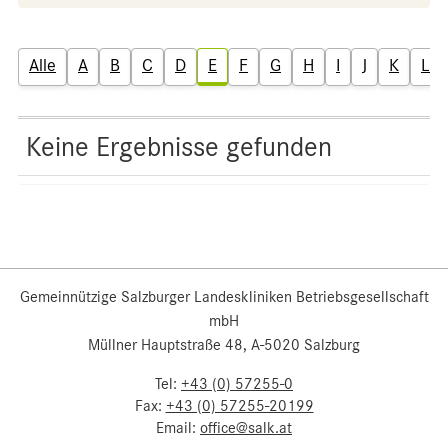
Alle
A
B
C
D
E
F
G
H
I
J
K
L
Keine Ergebnisse gefunden
Gemeinnützige Salzburger Landeskliniken Betriebsgesellschaft
mbH
Müllner Hauptstraße 48, A-5020 Salzburg
Tel:
+43 (0) 57255-0
Fax:
+43 (0) 57255-20199
Email:
office@salk.at