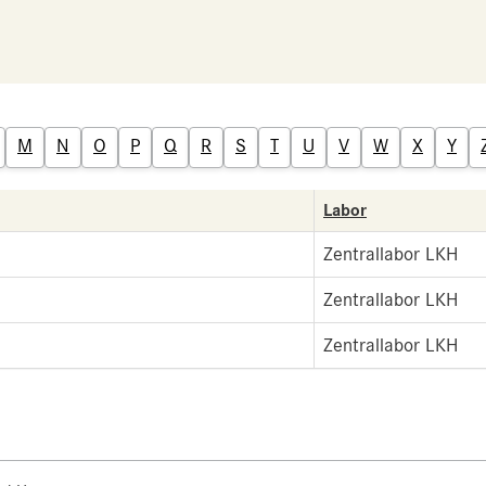
M
N
O
P
Q
R
S
T
U
V
W
X
Y
Labor
Zentrallabor LKH
Zentrallabor LKH
Zentrallabor LKH