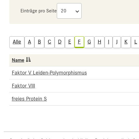
Einträge pro Seite
Alle
A
B
C
D
E
F
G
H
I
J
K
L
Name
Faktor V Leiden-Polymorphismus
Faktor VIII
freies Protein S