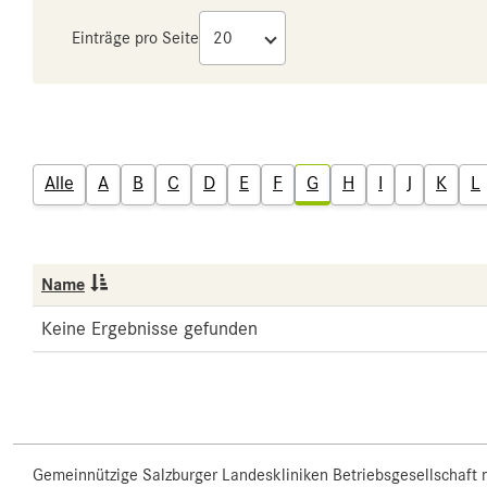
Einträge pro Seite
Alle
A
B
C
D
E
F
G
H
I
J
K
L
Name
Keine Ergebnisse gefunden
Gemeinnützige Salzburger Landeskliniken Betriebsgesellschaft