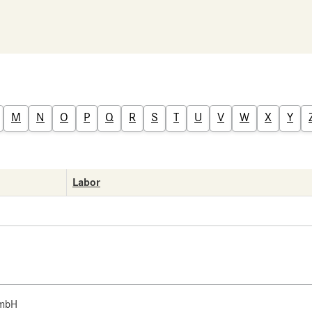
M
N
O
P
Q
R
S
T
U
V
W
X
Y
Labor
 mbH