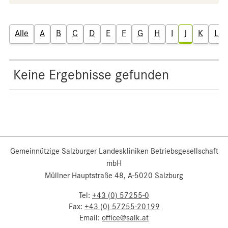
Alle
A
B
C
D
E
F
G
H
I
J
K
L
Keine Ergebnisse gefunden
Gemeinnützige Salzburger Landeskliniken Betriebsgesellschaft
mbH
Müllner Hauptstraße 48, A-5020 Salzburg
Tel:
+43 (0) 57255-0
Fax:
+43 (0) 57255-20199
Email:
office@salk.at