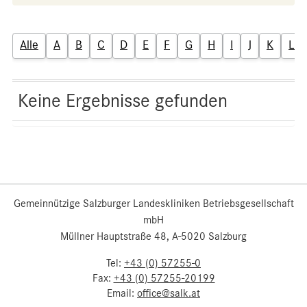
Alle
A
B
C
D
E
F
G
H
I
J
K
L
Keine Ergebnisse gefunden
Gemeinnützige Salzburger Landeskliniken Betriebsgesellschaft
mbH
Müllner Hauptstraße 48, A-5020 Salzburg
Tel:
+43 (0) 57255-0
Fax:
+43 (0) 57255-20199
Email:
office@salk.at