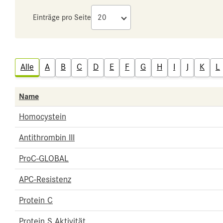
Einträge pro Seite
Alle
A
B
C
D
E
F
G
H
I
J
K
L
Name
Homocystein
Antithrombin III
ProC-GLOBAL
APC-Resistenz
Protein C
Protein S Aktivität