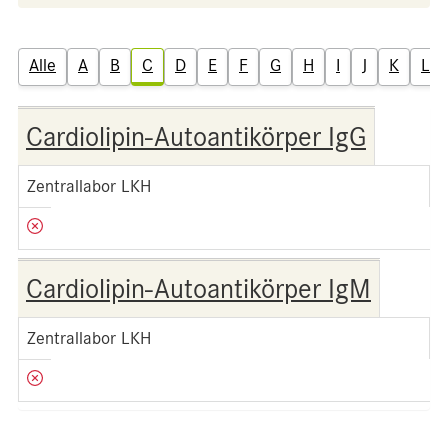
Alle
A
B
C
D
E
F
G
H
I
J
K
L
Cardiolipin-Autoantikörper IgG
Zentrallabor LKH
Cardiolipin-Autoantikörper IgM
Zentrallabor LKH