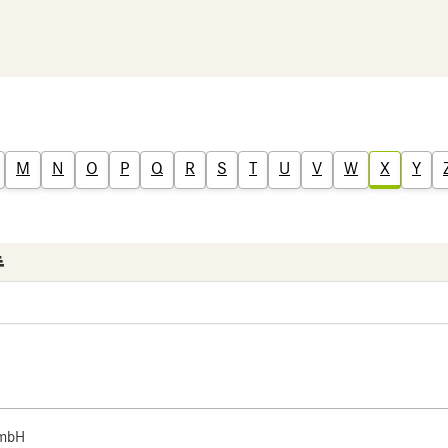
M
N
O
P
Q
R
S
T
U
V
W
X
Y
 mbH