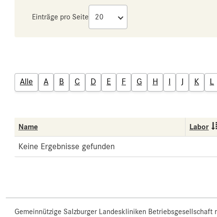
Einträge pro Seite
Alle
A
B
C
D
E
F
G
H
I
J
K
L
Name
Labor
Keine Ergebnisse gefunden
Gemeinnützige Salzburger Landeskliniken Betriebsgesellschaft