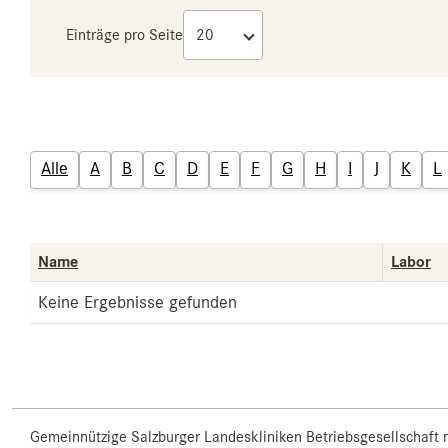
Einträge pro Seite
Alle
A
B
C
D
E
F
G
H
I
J
K
L
Name
Labor
Keine Ergebnisse gefunden
Gemeinnützige Salzburger Landeskliniken Betriebsgesellschaft