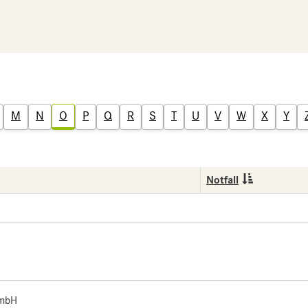
M
N
O
P
Q
R
S
T
U
V
W
X
Y
Notfall
 mbH