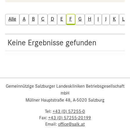
Alle
A
B
C
D
E
F
G
H
I
J
K
L
Keine Ergebnisse gefunden
Gemeinnützige Salzburger Landeskliniken Betriebsgesellschaft
mbH
Müllner Hauptstraße 48, A-5020 Salzburg
Tel:
+43 (0) 57255-0
Fax:
+43 (0) 57255-20199
Email:
office@salk.at