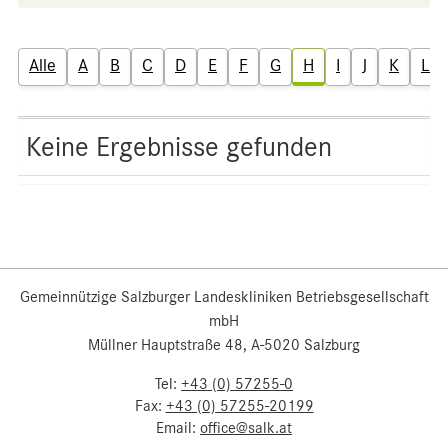
Alle
A
B
C
D
E
F
G
H
I
J
K
L
Keine Ergebnisse gefunden
Gemeinnützige Salzburger Landeskliniken Betriebsgesellschaft
mbH
Müllner Hauptstraße 48, A-5020 Salzburg
Tel:
+43 (0) 57255-0
Fax:
+43 (0) 57255-20199
Email:
office@salk.at