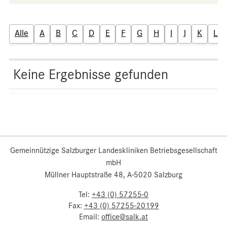
Alle
A
B
C
D
E
F
G
H
I
J
K
L
Keine Ergebnisse gefunden
Gemeinnützige Salzburger Landeskliniken Betriebsgesellschaft
mbH
Müllner Hauptstraße 48, A-5020 Salzburg
Tel:
+43 (0) 57255-0
Fax:
+43 (0) 57255-20199
Email:
office@salk.at