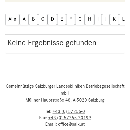
Alle
A
B
C
D
E
F
G
H
I
J
K
L
Keine Ergebnisse gefunden
Gemeinnützige Salzburger Landeskliniken Betriebsgesellschaft
mbH
Müllner Hauptstraße 48, A-5020 Salzburg
Tel:
+43 (0) 57255-0
Fax:
+43 (0) 57255-20199
Email:
office@salk.at