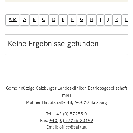
Alle
A
B
C
D
E
F
G
H
I
J
K
L
Keine Ergebnisse gefunden
Gemeinnützige Salzburger Landeskliniken Betriebsgesellschaft
mbH
Müllner Hauptstraße 48, A-5020 Salzburg
Tel:
+43 (0) 57255-0
Fax:
+43 (0) 57255-20199
Email:
office@salk.at