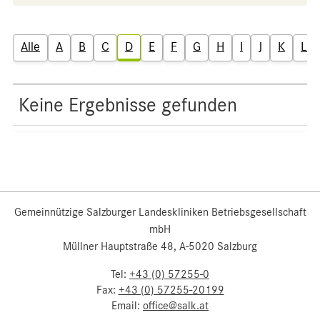
Alle
A
B
C
D
E
F
G
H
I
J
K
L
Keine Ergebnisse gefunden
Gemeinnützige Salzburger Landeskliniken Betriebsgesellschaft
mbH
Müllner Hauptstraße 48, A-5020 Salzburg
Tel:
+43 (0) 57255-0
Fax:
+43 (0) 57255-20199
Email:
office@salk.at