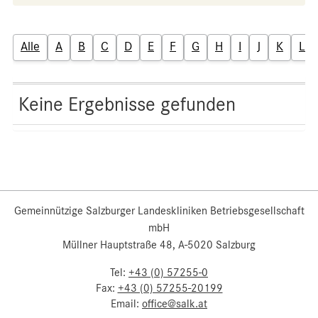
Alle
A
B
C
D
E
F
G
H
I
J
K
L
Keine Ergebnisse gefunden
Gemeinnützige Salzburger Landeskliniken Betriebsgesellschaft
mbH
Müllner Hauptstraße 48, A-5020 Salzburg
Tel:
+43 (0) 57255-0
Fax:
+43 (0) 57255-20199
Email:
office@salk.at