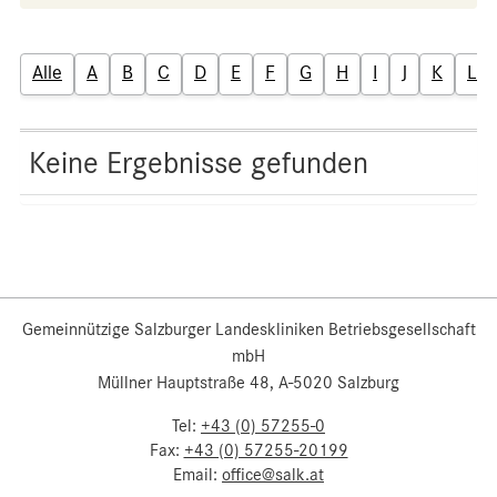
Alle
A
B
C
D
E
F
G
H
I
J
K
L
Keine Ergebnisse gefunden
Gemeinnützige Salzburger Landeskliniken Betriebsgesellschaft
mbH
Müllner Hauptstraße 48, A-5020 Salzburg
Tel:
+43 (0) 57255-0
Fax:
+43 (0) 57255-20199
Email:
office@salk.at