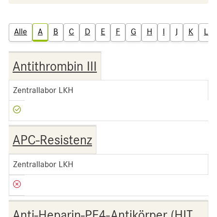
Alle
A
B
C
D
E
F
G
H
I
J
K
L
Antithrombin III
Zentrallabor LKH
APC-Resistenz
Zentrallabor LKH
Anti-Heparin-PF4-Antikörper (HIT