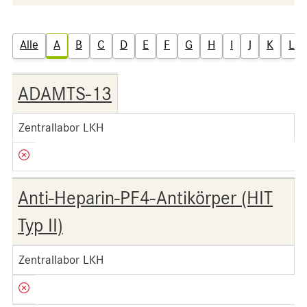
Alle
A
B
C
D
E
F
G
H
I
J
K
L
ADAMTS-13
Zentrallabor LKH
Anti-Heparin-PF4-Antikörper (HIT
Typ II)
Zentrallabor LKH