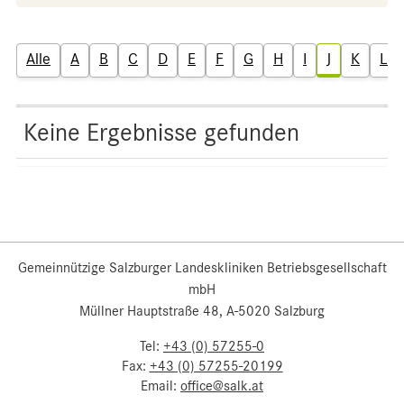
Alle
A
B
C
D
E
F
G
H
I
J
K
L
Keine Ergebnisse gefunden
Gemeinnützige Salzburger Landeskliniken Betriebsgesellschaft
mbH
Müllner Hauptstraße 48, A-5020 Salzburg
Tel:
+43 (0) 57255-0
Fax:
+43 (0) 57255-20199
Email:
office@salk.at