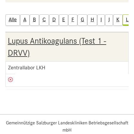
Alle
A
B
C
D
E
F
G
H
I
J
K
L
Lupus Antikoagulans (Test 1 -
DRVV)
Zentrallabor LKH
Gemeinnützige Salzburger Landeskliniken Betriebsgesellschaft
mbH