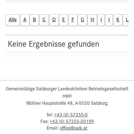
Alle
A
B
C
D
E
F
G
H
I
J
K
L
Keine Ergebnisse gefunden
Gemeinnützige Salzburger Landeskliniken Betriebsgesellschaft
mbH
Müllner Hauptstraße 48, A-5020 Salzburg
Tel:
+43 (0) 57255-0
Fax:
+43 (0) 57255-20199
Email:
office@salk.at