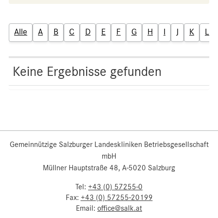
Alle
A
B
C
D
E
F
G
H
I
J
K
L
Keine Ergebnisse gefunden
Gemeinnützige Salzburger Landeskliniken Betriebsgesellschaft
mbH
Müllner Hauptstraße 48, A-5020 Salzburg
Tel:
+43 (0) 57255-0
Fax:
+43 (0) 57255-20199
Email:
office@salk.at