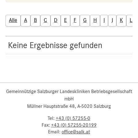
Alle
A
B
C
D
E
F
G
H
I
J
K
L
Keine Ergebnisse gefunden
Gemeinnützige Salzburger Landeskliniken Betriebsgesellschaft
mbH
Müllner Hauptstraße 48, A-5020 Salzburg
Tel:
+43 (0) 57255-0
Fax:
+43 (0) 57255-20199
Email:
office@salk.at