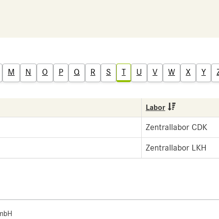
M
N
O
P
Q
R
S
T
U
V
W
X
Y
Labor
Zentrallabor CDK
Zentrallabor LKH
 mbH