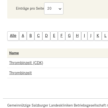
Einträge pro Seite
Alle
A
B
C
D
E
F
G
H
I
J
K
L
Name
Thrombinzeit (CDK)
Thrombinzeit
Gemeinnützige Salzburger Landeskliniken Betriebsgesellschaft