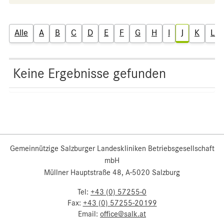
Alle
A
B
C
D
E
F
G
H
I
J
K
L
Keine Ergebnisse gefunden
Gemeinnützige Salzburger Landeskliniken Betriebsgesellschaft
mbH
Müllner Hauptstraße 48, A-5020 Salzburg
Tel:
+43 (0) 57255-0
Fax:
+43 (0) 57255-20199
Email:
office@salk.at