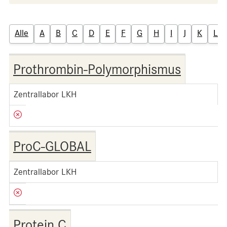
Alle
A
B
C
D
E
F
G
H
I
J
K
L
Prothrombin-Polymorphismus
Zentrallabor LKH
ProC-GLOBAL
Zentrallabor LKH
Protein C